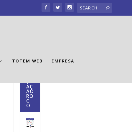
TOTEM WEB
EMPRESA
AP
P
VI
AÇ
ÃO
RO
CI
O