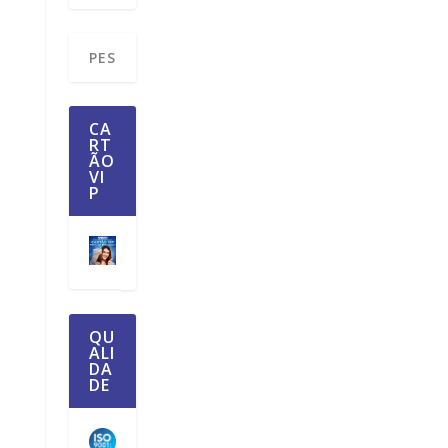
CA
RT
ÃO
VI
P
QU
ALI
DA
DE